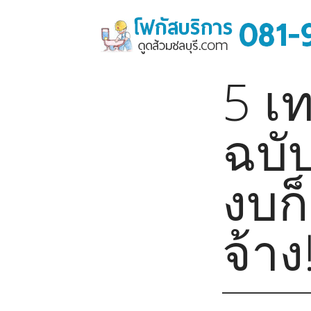
ข้
า
ม
ไ
ป
5 เ
ยั
ง
เ
ฉบั
นื้
อ
ห
งบก็
า
จ้าง