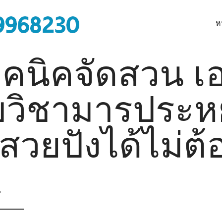
ห
ทคนิคจัดสวน เ
บวิชามารประห
สวยปังได้ไม่ต้
!