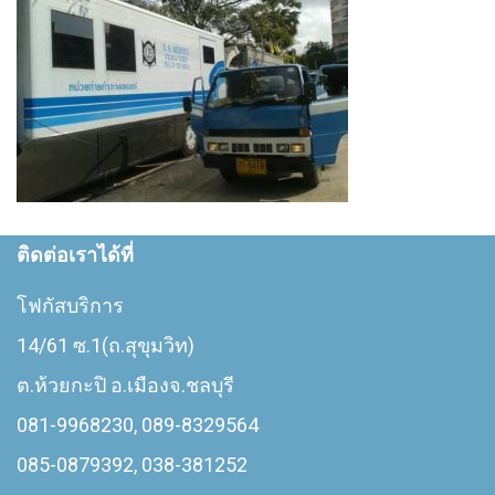
ติดต่อเราได้ที่
โฟกัสบริการ
14/61 ซ.1(ถ.สุขุมวิท)
ต.ห้วยกะปิ อ.เมืองจ.ชลบุรี
081-9968230, 089-8329564
085-0879392, 038-381252