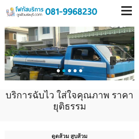
ข้
า
ม
ไ
ป
ยั
ง
เ
นื้
อ
ห
า
บริการฉับไว ใส่ใจคุณภาพ ราคา
ยุติธรรม
ดูดส้วม สูบส้วม